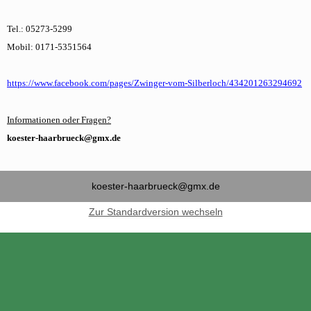
Tel.: 05273-5299
Mobil: 0171-5351564
https://www.facebook.com/pages/Zwinger-vom-Silberloch/434201263294692
Informationen oder Fragen?
koester-haarbrueck@gmx.de
koester-haarbrueck@gmx.de
Zur Standardversion wechseln